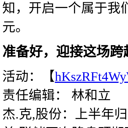
知，开启一个属于我
元。
准备好，迎接这场跨
活动：【
hKszRFt4W
责任编辑： 林和立
杰.克,股份：上半年归母