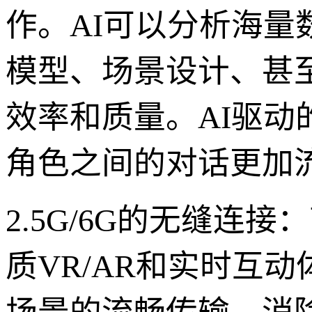
作。AI可以分析海
模型、场景设计、甚
效率和质量。AI驱
角色之间的对话更加
2.5G/6G的无缝连
质VR/AR和实时互