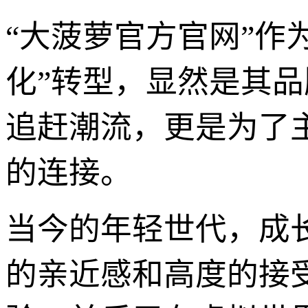
“大菠萝官方官网”作
化”转型，显然是其
追赶潮流，更是为了
的连接。
当今的年轻世代，成
的亲近感和高度的接