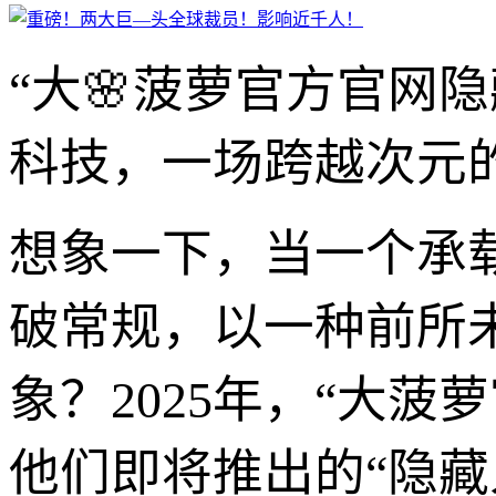
“大🌸菠萝官方官网隐
科技，一场跨越次元
想象一下，当一个承
破常规，以一种前所
象？2025年，“大
他们即将推出的“隐