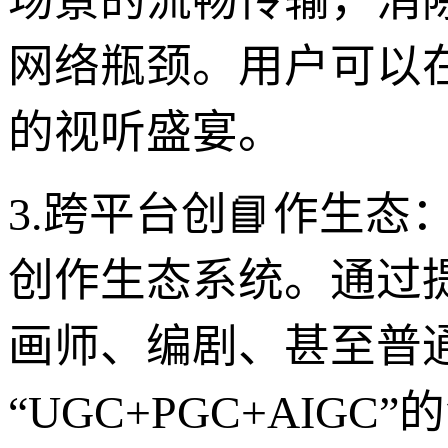
场景的流畅传输，消
网络瓶颈。用户可以
的视听盛宴。
3.跨平台创📘作生
创作生态系统。通过
画师、编剧、甚至普
“UGC+PGC+AI