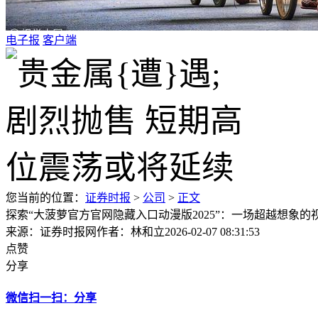
电子报
客户端
您当前的位置：
证券时报
>
公司
>
正文
探索“大菠萝官方官网隐藏入口动漫版2025”：一场超越想象
来源：证券时报网
作者：林和立
2026-02-07 08:31:53
点赞
分享
微信扫一扫：分享