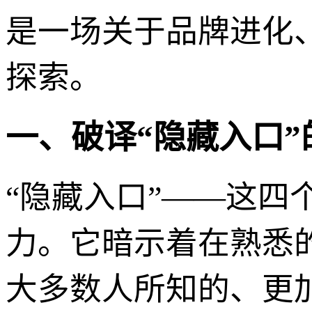
是一场关于品牌进化
探索。
一、破译“隐藏入口
“隐藏入口”——这
力。它暗示着在熟悉
大多数人所知的、更