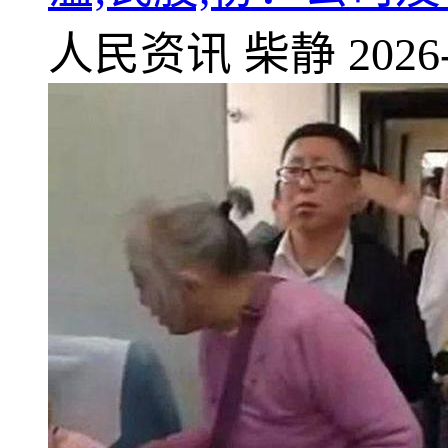
人民资讯
柴静
2026