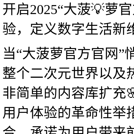
开启2025“大菠💡
验，定义数字生活新
当“大菠萝官方官网”悄
整个二次元世界以及
非简单的内容库扩充
用户体验的革命性举
合，承诺为用户带来