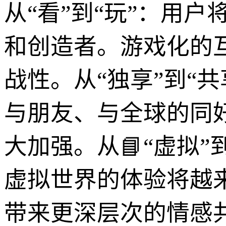
从“看”到“玩”：用
和创造者。游戏化的
战性。从“独享”到“
与朋友、与全球的同
大加强。从📘“虚拟”
虚拟世界的体验将越
带来更深层次的情感