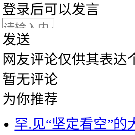
登录
后可以发言
发送
网友评论仅供其表达
暂无评论
为你推荐
罕.见“坚定看空”