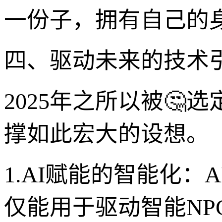
一份子，拥有自己的
四、驱动未来的技术引
2025年之所以被
撑如此宏大的设想。
1.AI赋能的智能化：
仅能用于驱动智能N